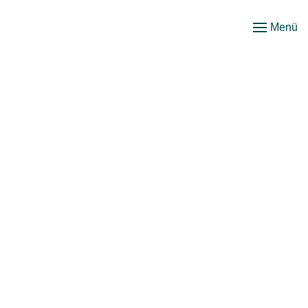
Menü
Zum
Hauptinhalt
springen