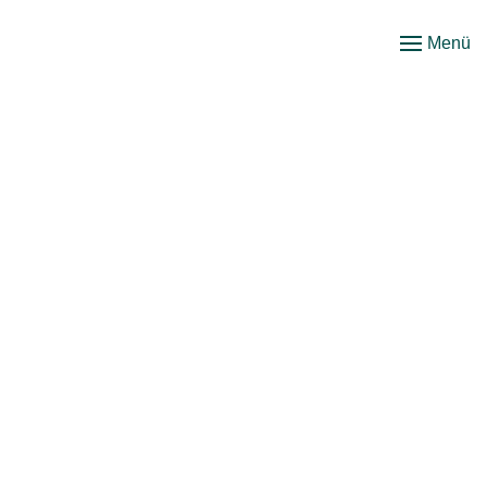
Menü
Zum
Hauptinhalt
springen